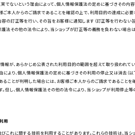
真実でないという理由によって、個人情報保護法の定めに基づきその内容
客様ご本人からのご請求であることを確認の上で、利用目的の達成に必要
内容の訂正等を行い、その旨をお客様に通知します（訂正等を行わない
報保護法その他の法令により、当ショップが訂正等の義務を負わない場合は
人情報が、あらかじめ公表された利用目的の範囲を超えて取り扱われて
由により、個人情報保護法の定めに基づきその利用の停止又は消去（以下
あることが判明した場合には、お客様ご本人からのご請求であることを
す。但し、個人情報保護法その他の法令により、当ショップが利用停止等
の利用
kie及びこれに類する技術を利用することがあります。これらの技術は、当