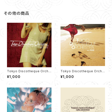
その他の商品
Tokyo Discotheque Orche
Tokyo Discotheque Orche
stra feat. GILLE EP（12cm C
stra feat. bird EP (12cm C
¥1,000
¥1,000
D）
D)