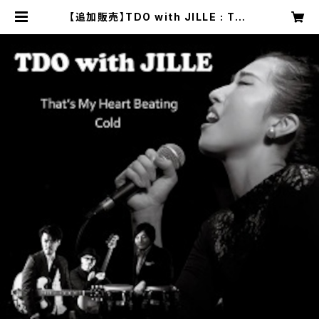
【追加販売】TDO with JILLE : Tha
t's My Heart Beating / Cold （7
インチ・レコード） | Brickwall Rec
ords online shop