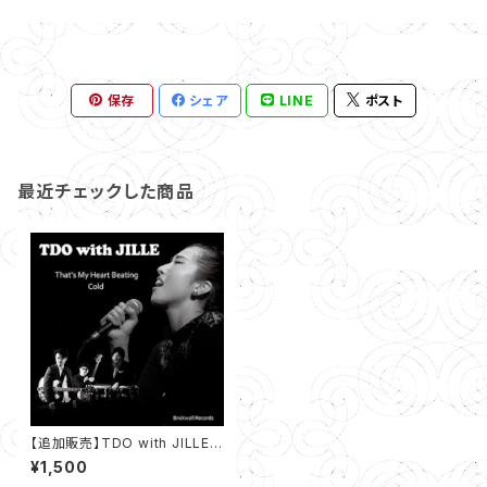
保存
シェア
LINE
ポスト
最近チェックした商品
【追加販売】TDO with JILLE :
That's My Heart Beating /
¥1,500
Cold （7インチ・レコード）