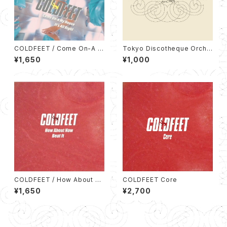
COLDFEET / Come On-A M
Tokyo Discotheque Orche
y House / It's All Right (7イ
stra feat. Silva EP（12cm C
¥1,650
¥1,000
ンチシングルレコード)
D）
COLDFEET / How About N
COLDFEET Core
ow / Beat It【2020 RECORD
¥1,650
¥2,700
STORE DAY 限定盤】(7インチ
シングルレコード)