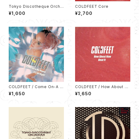
Tokyo Discotheque Orche
COLDFEET Core
stra feat. bird EP (12cm C
¥1,000
¥2,700
D)
COLDFEET / Come On-A M
COLDFEET / How About N
y House / It's All Right (7イ
ow / Beat It【2020 RECORD
¥1,650
¥1,650
ンチシングルレコード)
STORE DAY 限定盤】(7インチ
シングルレコード)