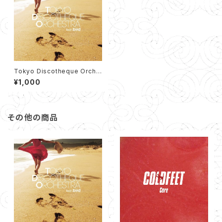
Tokyo Discotheque Orche
stra feat. bird EP (12cm C
¥1,000
D)
その他の商品