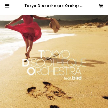
Tokyo Discotheque Orchestr
a feat. bird EP (12cm CD) | Bri
ckwall Records online shop