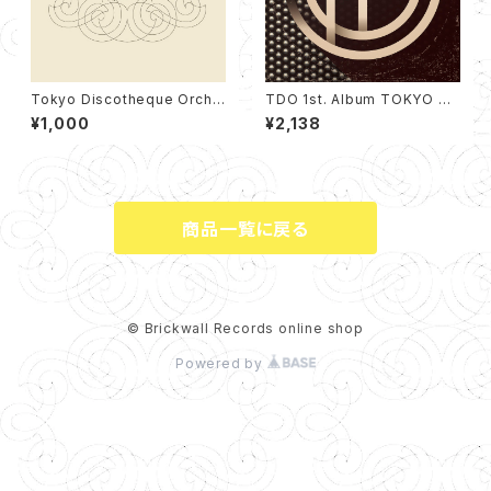
Tokyo Discotheque Orche
TDO 1st. Album TOKYO DI
stra feat. Silva EP（12cm C
SCOTHEQUE ORCHESTRA
¥1,000
¥2,138
D）
商品一覧に戻る
© Brickwall Records online shop
Powered by