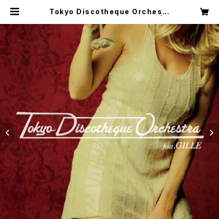
Tokyo Discotheque Orchestr
a feat. GILLE EP（12cm CD） | B
rickwall Records online shop