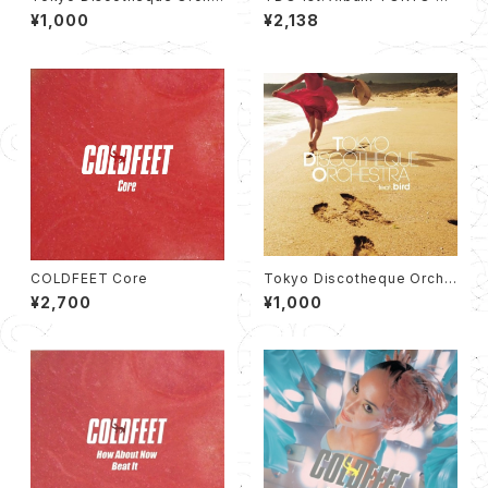
stra feat. GILLE EP（12cm C
SCOTHEQUE ORCHESTRA
¥1,000
¥2,138
D）
COLDFEET Core
Tokyo Discotheque Orche
stra feat. bird EP (12cm C
¥2,700
¥1,000
D)