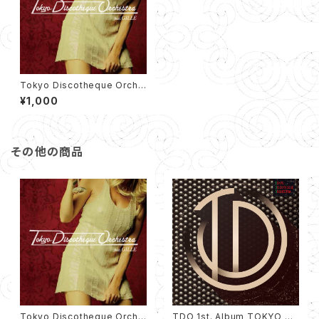
Tokyo Discotheque Orche
stra feat. GILLE EP（12cm C
¥1,000
D）
その他の商品
Tokyo Discotheque Orche
TDO 1st. Album TOKYO DI