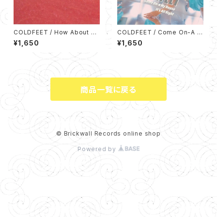
COLDFEET / How About N
COLDFEET / Come On-A M
ow / Beat It【2020 RECORD
y House / It's All Right (7イ
¥1,650
¥1,650
STORE DAY 限定盤】(7インチ
ンチシングルレコード)
シングルレコード)
商品一覧に戻る
© Brickwall Records online shop
Powered by