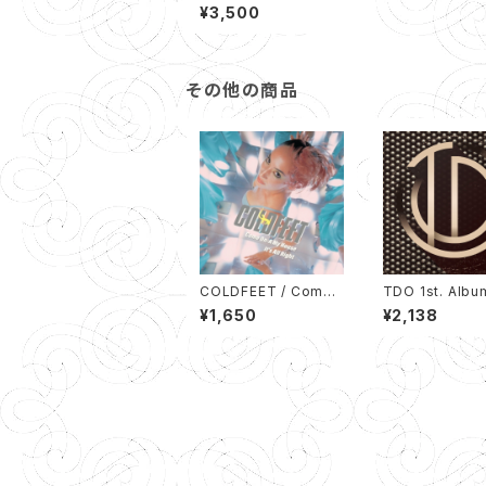
FEET Core ミニトート
¥3,500
付
その他の商品
COLDFEET / Come
TDO 1st. Album 
On-A My House / I
KYO DISCOT
¥1,650
¥2,138
t's All Right (7インチ
ORCHESTRA
シングルレコード)