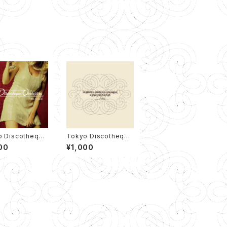
o Discotheque
Tokyo Discotheque
stra feat. GIL
Orchestra feat. Silv
00
¥1,000
P（12cm CD）
a EP（12cm CD）