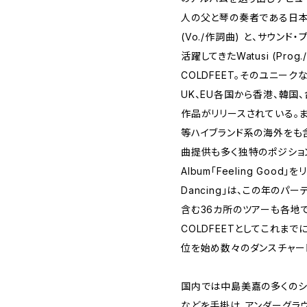
人の父と琴の奏者である日本人
(Vo./作詞曲) と、サウンド
活躍してきたWatusi (Prog./
COLDFEET。そのユニー
UK、EU各国から香港、韓国
作品がリリースされている。またChri
等ハイブランド系の海外をも含
曲提供も多く独特のポジション
Album「Feeling Good」を
Dancing」は、この年のパ
含む36カ所のツアーも各地
COLDFEETとしてこれまでに
位を始め数々のダンスチャー
国内では中島美嘉の多くのシン
などを手掛け、アンダーグラ