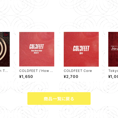
TO
COLDFEET / How A
COLDFEET Core
Toky
HEQUE
bout Now / Beat It
Orche
¥1,650
¥2,700
¥1,0
【2020 RECORD ST
LE E
ORE DAY 限定盤】(7イ
ンチシングルレコード)
商品一覧に戻る