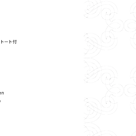
※ミニトート付
en
w