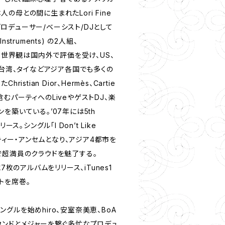
の母との間に生まれたLori Fine
・プロデューサー/ベーシスト/DJとして
Instruments) の2人組、
クな世界観は国内外で評価を受け、US、
、台湾、タイなどアジア各国でも多くの
stian Dior、Hermès、Cartie
むパーティへのLiveやゲストDJ、楽
を築いている。’07年には5th
リリース。シングル「I Don’t Like
ーティー・アンセムとなり、アジア4都市を
で超満員のクラウドを魅了する。
7枚のアルバムをリリース、iTunes1
トを席巻。
グルを始めhiro、安室奈美恵、BoA
ウンドとメジャーを繋ぐ多忙なプロデュ