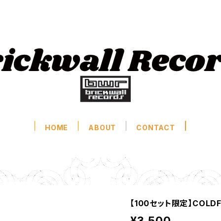
HOME
ABOUT
CONTACT
【100セット限定】COLDF
¥3,500