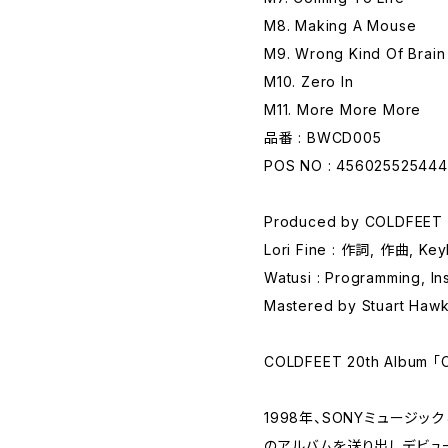
M8. Making A Mouse
M9. Wrong Kind Of Brain
M10. Zero In
M11. More More More
品番 : BWCD005
POS NO : 45602552544
Produced by COLDFEET
Lori Fine : 作詞, 作曲, Key
Watusi : Programming, In
Mastered by Stuart Hawk
COLDFEET 20th Album 「
1998年、SONYミュージッ
のアルバムを送り出しデビュ