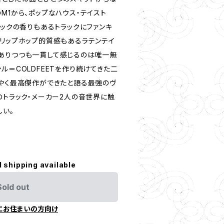
M1から、ポップなハウス・テイスト
ジックの香りもあるトラックにファンキ
トリップホップ的質感もあるラテンテイ
ありつつも一貫して感じるのは唯一無
ル＝COLDFEETを作り続けてきた二
うやく最高傑作ができたと語る最強のヴ
のトラック・メーカー2人の音世界に触
しい。
l shipping available
Sold out
にお住まいの方向け