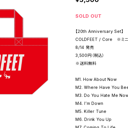
SOLD OUT
【20th Anniversary Set】
COLDFEET / Core 
8/14 発売
3,500円（税込）
※送料無料
M1. How About Now
M2. Where Have You Be
M3. Do You Hate Me No
M4. I’m Down
M5. Killer Tune
M6. Drink You Up
M7. Coming To Life